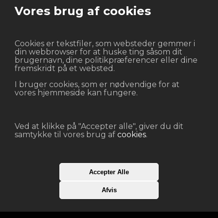
Vores brug af cookies
Cookies er tekstfiler, som websteder gemmer i
din webbrowser for at huske ting såsom dit
brugernavn, dine politikpræferencer eller dine
fremskridt på et websted.
I bruger cookies, som er nødvendige for at
vores hjemmeside kan fungere.
Ved at klikke på "Accepter alle", giver du dit
samtykke til vores brug af
cookies
.
KATEGORIER
ANDET
Accepter Alle
Batterier
Vilkår og betingelser
Diverse
cookies
Afvis
Fontæner
Junior