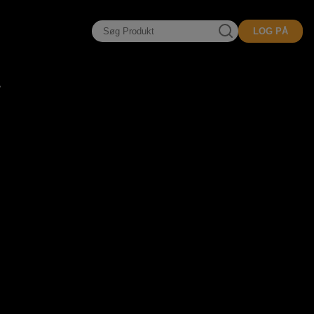
LOG PÅ
t