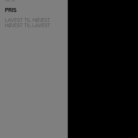
PRIS
Lavest til højest
Højest til lavest