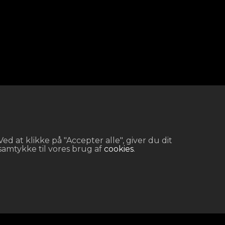
Ved at klikke på "Accepter alle", giver du dit
samtykke til vores brug af
cookies
.
Kategorier
Andet
Kontakt
Batterier
Vilkår og betingelser
Assensvej 301
Diverse
cookies
Fontæner
+45 20 40 85 90