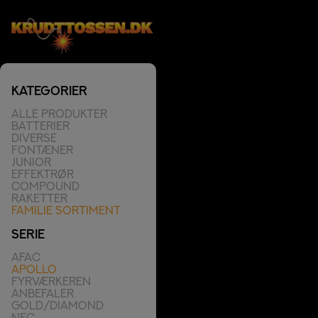
KATEGORIER
Alle Produkter
Batterier
Diverse
Fontæner
Junior
Effektrør
Compound
Raketter
Familie Sortiment
SERIE
AFAC
Apollo
Fyrværkeren
Anbefaler
Gold/Diamond
NFC