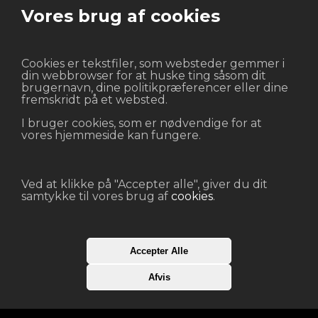
Vores brug af cookies
Cookies er tekstfiler, som websteder gemmer i
din webbrowser for at huske ting såsom dit
brugernavn, dine politikpræferencer eller dine
fremskridt på et websted.
I bruger cookies, som er nødvendige for at
vores hjemmeside kan fungere.
Ved at klikke på "Accepter alle", giver du dit
samtykke til vores brug af
cookies
.
KATEGORIER
ANDET
Accepter Alle
Batterier
Vilkår og betingelser
Diverse
cookies
Afvis
Fontæner
Junior